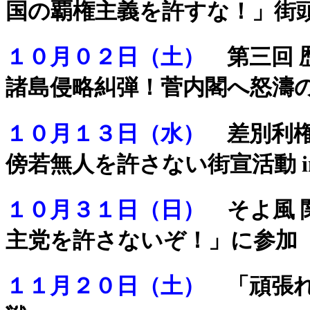
国の覇権主義を許すな！」街
１０月０２日（土）
第三回 
諸島侵略糾弾！菅内閣へ怒濤
１０月１３日（水）
差別利
傍若無人を許さない街宣活動 i
１０月３１日（日）
そよ風 
主党を許さないぞ！」に参加
１１月２０日（土）
「頑張