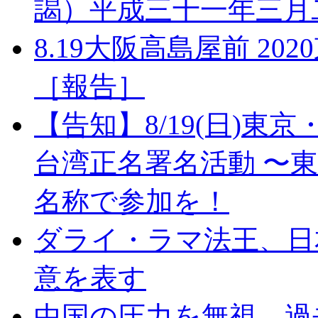
謁）平成三十一年三月
8.19大阪高島屋前 2
［報告］
【告知】8/19(日)東
台湾正名署名活動 〜
名称で参加を！
ダライ・ラマ法王、日
意を表す
中国の圧力を無視、過