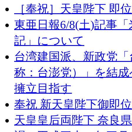
［奉祝］天皇陛下 即
東亜日報6/8(土)記
記」について
台湾建国派、新政党「
称：台澎党）」を結成へ
擁立目指す
奉祝 新天皇陛下御即位
天皇皇后両陛下 奈良