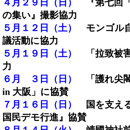
４月２９日（日）
『第七回「
の集い』撮影協力
５月１２日（土）
モンゴル自
議活動に協力
５月１９日（土）
「拉致被害者
力
６月 ３日（日）
「護れ尖閣
in 大阪」に協賛
７月１６日（日）
国を支える
国民デモ行進』協賛