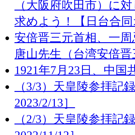
（大阪府吹田市）に対
求めよう！【日台合同
安倍晋三元首相、一周
唐山先生（台湾安倍晋
1921年7月23日、
（3/3）天皇陵参拝記録
2023/2/13］
（2/3）天皇陵参拝記録