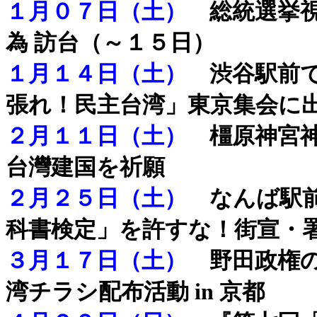
１月０７日（土）
総統選挙
為 訪台（～１５日）
１月１４日（土）
渋谷駅前
張れ！民主台湾」東京集会に
２月１１日（土）
橿原神宮神
台灣建国を祈願
２月２５日（土）
なんば駅前
科書検定」を許すな！街宣・
３月１７日（土）
野田政権の
湾チラシ配布活動 in 京都