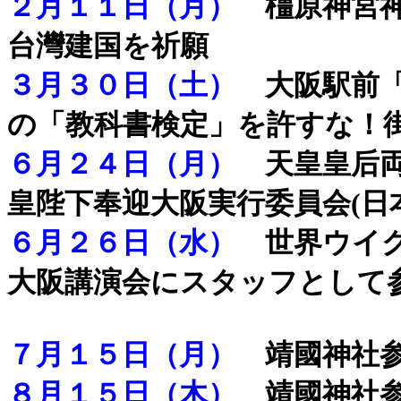
２月１１日（月）
橿原神宮
台灣建国を祈願
３月３０日（土）
大阪駅前「
の「教科書検定」を許すな！
６月２４日（月）
天皇皇后両
皇陛下奉迎大阪実行委員会(日
６月２６日（水）
世界ウイグ
大阪講演会にスタッフとして
７月１５日（月）
靖國神社参
８月１５日（木）
靖國神社