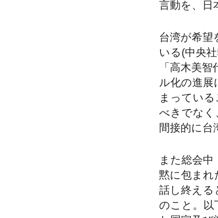
言動を、
日
台湾が希望
いる(
中央社5
「高木美智
ル化の進展
まっている
べきでなく
間接的に台
また総会中
黙に包まれ
話し終えると
のこと。
以