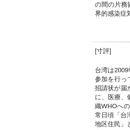
の間の片務
界的感染症
＿＿＿＿＿
＿＿＿＿＿
[寸評]
台湾は20
参加を行っ
招請状が届
に、医療、
織WHOへ
常日頃「台
地区住民」