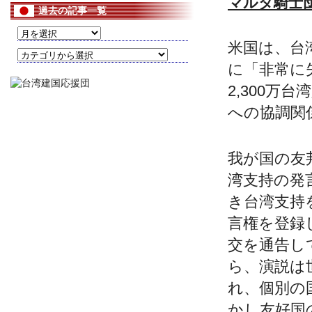
マルタ騎士
過去の記事一覧
米国は、台
に「非常に
2,300
への協調関
我が国の友
湾支持の発
き台湾支持
言権を登録
交を通告し
ら、演説は
れ、個別の
かし友好国