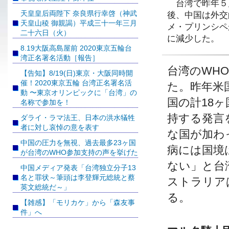
台湾で昨年５
天皇皇后両陛下 奈良県行幸啓（神武
後、中国は外交
天皇山稜 御親謁）平成三十一年三月
メ・プリンシペ
二十六日（火）
に減少した。
8.19大阪高島屋前 2020東京五輪台
湾正名署名活動［報告］
台湾のWH
【告知】8/19(日)東京・大阪同時開
催！2020東京五輪 台湾正名署名活
た。昨年米
動 〜東京オリンピックに「台湾」の
国の計18
名称で参加を！
持する発言
ダライ・ラマ法王、日本の洪水犠牲
者に対し哀悼の意を表す
な国が加わ
中国の圧力を無視、過去最多23ヶ国
病には国境
が台湾のWHO参加支持の声を挙げた
ない」と台
中国メディア発表「台湾独立分子13
名と罪状～筆頭は李登輝元総統と蔡
ストラリア
英文総統だ～」
る。
【雑感】「モリカケ」から「森友事
件」へ