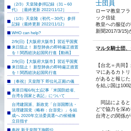
（2/3）天皇陵参拝記録（31～60
代）［最終更新 2022/11/12］
ローマ教皇フラ
ック信徒
（1/3）天皇陵（初代～30代）参拝
記録（最終更新 2022/11/12）
教皇への服従の
新聞2017/3/1
WHO can help?
2/9(日)【大阪府大阪市】習近平国賓
来日阻止！ 新型肺炎の即時厳正措置
マルタ騎士団、
を！関西総決起国民行進【動画】
2/9(日)【大阪府大阪市】習近平国賓
【台北＝共同】
来日阻止！ 新型肺炎の即時厳正措置
マにあるカトリ
を！関西総決起国民行進
があると報じた
［奉祝］天皇陛下 即位礼正殿の儀
を結ぶ国は10
東亜日報6/8(土)記事「米国防総省、
台湾を国家と表記」について
同誌によると
台湾建国派、新政党「台澎国際法・
どで協力を深め
法理建国党（略称：台澎党）」を結
成へ 2020年立法委員選への候補擁
台湾との関係が
立目指す
奉祝 新天皇陛下御即位