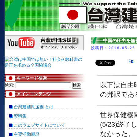
中国の圧力を無
投稿日：2018-05-25
キーワード検索
以下は自由時
検索:
の邦訳であ
メインコンテンツ
台灣建國應援團 とは
世界保健機関
資料集
(5/23)
このウェブサイトについて
なかった。
主要活動履歴