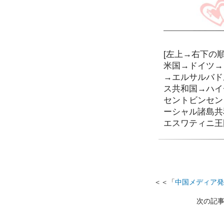
[左上→右下の順
米国→ドイツ→
→エルサルバド
ス共和国→ハイ
セントビンセン
ーシャル諸島共
エスワティニ
王
＜＜「
中国メディア発
次の記事