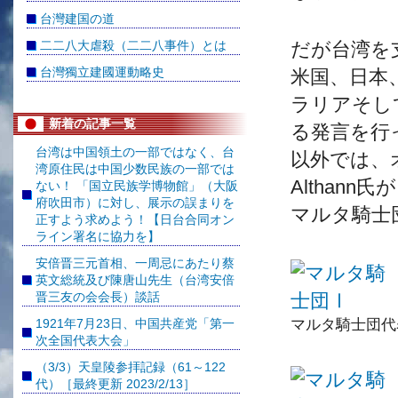
台灣建国の道
二二八大虐殺（二二八事件）とは
だが台湾を
台灣獨立建國運動略史
米国、日本
ラリアそし
新着の記事一覧
る発言を行
台湾は中国領土の一部ではなく、台
以外では、オ
湾原住民は中国少数民族の一部では
Althan
ない！ 「国立民族学博物館」（大阪
府吹田市）に対し、展示の誤まりを
マルタ騎士
正すよう求めよう！【日台合同オン
ライン署名に協力を】
安倍晋三元首相、一周忌にあたり蔡
英文総統及び陳唐山先生（台湾安倍
晋三友の会会長）談話
1921年7月23日、中国共産党「第一
マルタ騎士団代表Pi
次全国代表大会」
（3/3）天皇陵参拝記録（61～122
代）［最終更新 2023/2/13］