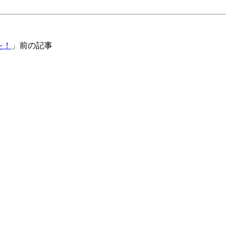
を！
」前の記事