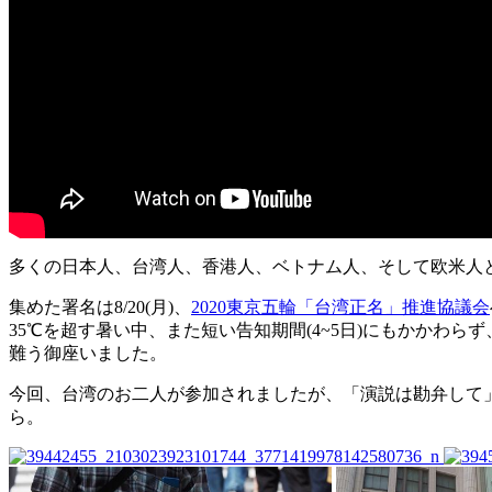
多くの日本人、台湾人、香港人、ベトナム人、そして
欧米人
集めた署名は8/20(月)、
2020東京五輪「台湾正名」推進協議会
35℃を超す暑い中、また短い告知期間(4~5日)にもかか
難う御座いました。
今回、台湾のお二人が参加されましたが、「演説は勘弁して
ら。