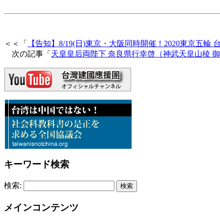
＜＜「
【告知】8/19(日)東京・大阪同時開催！2020東京
次の記事「
天皇皇后両陛下 奈良県行幸啓（神武天皇山稜 
キーワード検索
検索:
メインコンテンツ