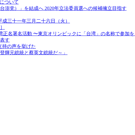
」について
澎党）」を結成へ 2020年立法委員選への候補擁立目指す
）平成三十一年三月二十六日（火）
告］
輪 台湾正名署名活動 〜東京オリンピックに「台湾」の名称で参加を
表す
支持の声を挙げた
李登輝元総統と蔡英文総統だ～」