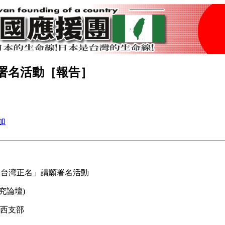
正名署名活動［報告］
輪「台湾正名」請願署名活動
究論壇)
川西支部