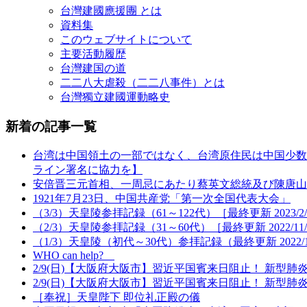
台灣建國應援團 とは
資料集
このウェブサイトについて
主要活動履歴
台灣建国の道
二二八大虐殺（二二八事件）とは
台灣獨立建國運動略史
新着の記事一覧
台湾は中国領土の一部ではなく、台湾原住民は中国少数
ライン署名に協力を】
安倍晋三元首相、一周忌にあたり蔡英文総統及び陳唐山
1921年7月23日、中国共産党「第一次全国代表大会」
（3/3）天皇陵参拝記録（61～122代）［最終更新 2023/2/
（2/3）天皇陵参拝記録（31～60代）［最終更新 2022/11/
（1/3）天皇陵（初代～30代）参拝記録（最終更新 2022/11
WHO can help?
2/9(日)【大阪府大阪市】習近平国賓来日阻止！ 新型
2/9(日)【大阪府大阪市】習近平国賓来日阻止！ 新型
［奉祝］天皇陛下 即位礼正殿の儀