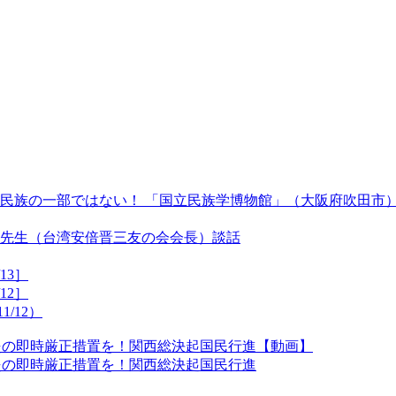
民族の一部ではない！ 「国立民族学博物館」（大阪府吹田市
先生（台湾安倍晋三友の会会長）談話
13］
12］
/12）
肺炎の即時厳正措置を！関西総決起国民行進【動画】
肺炎の即時厳正措置を！関西総決起国民行進