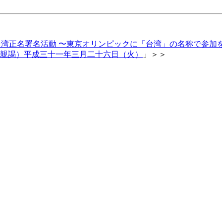
五輪 台湾正名署名活動 〜東京オリンピックに「台湾」の名称で参加
御親謁）平成三十一年三月二十六日（火）
」＞＞