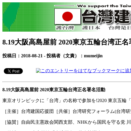
8.19大阪高島屋前 2020東京五輪台湾
投稿日：2018-08-21 - 投稿者（文責）：mumeijin
8.19大阪高島屋前 2020東京五輪台湾正名署名活動
東京オリンピックに「台湾」の名称で参加を!2020 東京五
［主催］台湾建国応援団［共催］台湾研究フォーラム(台湾研
［協賛］自由民主憲政会関西支部、NHKから国民を守る党 