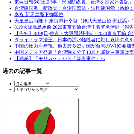
東亜日報6/8(土)記事「米国防総省、台湾を国家と表記
台湾建国派、新政党「台澎国際法・法理建国党（略称：台
奉祝 新天皇陛下御即位
天皇皇后両陛下 奈良県行幸啓（神武天皇山稜 御親謁
8.19大阪高島屋前 2020東京五輪台湾正名署名活動［報
【告知】8/19(日)東京・大阪同時開催！2020東京五
ダライ・ラマ法王、日本の洪水犠牲者に対し哀悼の意を
中国の圧力を無視、過去最多23ヶ国が台湾のWHO参加
中国メディア発表「台湾独立分子13名と罪状～筆頭は
【雑感】「モリカケ」から「森友事件」へ
過去の記事一覧